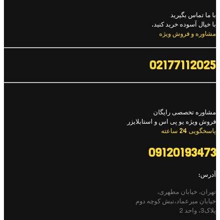
با ما تماس بگیرید
با خیال آسوده خرید کنید.
مشاوره و فروش ویژه
02177112025
مشاوره تخصصی رایگان
فروش ویژه یو پی اس و استابلایزر
پاسخگویی 24 ساعته
09120193473
آدرس:
تهران، خیابان مطهری،
خیابان میرعماد،نبش کوچه دوم
پلاک3، واحد 2